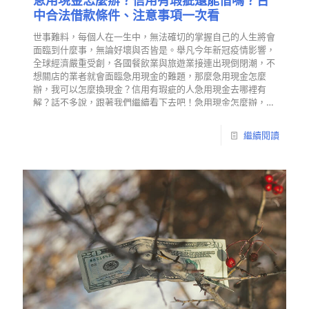
急用現金怎麼辦？信用有瑕疵還能借嗎？台
中合法借款條件、注意事項一次看
世事難料，每個人在一生中，無法確切的掌握自己的人生將會
面臨到什麼事，無論好壞與否皆是。舉凡今年新冠疫情影響，
全球經濟嚴重受創，各國餐飲業與旅遊業接連出現倒閉潮，不
想關店的業者就會面臨急用現金的難題，那麼急用現金怎麼
辦，我可以怎麼換現金？信用有瑕疵的人急用現金去哪裡有
解？話不多說，跟著我們繼續看下去吧！急用現金怎麼辦，
我…
繼續閱讀