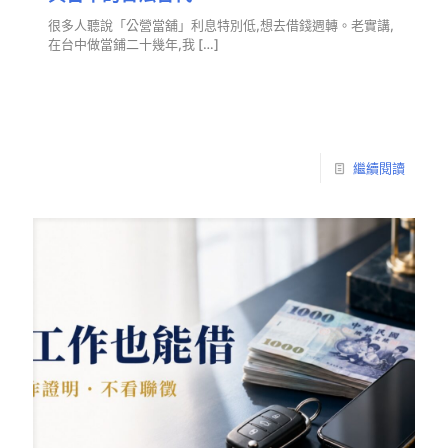
很多人聽說「公營當舖」利息特別低,想去借錢週轉。老實講,
在台中做當鋪二十幾年,我
[…]
繼續閱讀