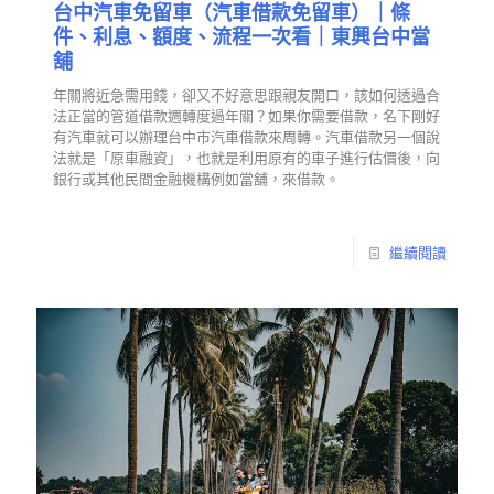
台中汽車免留車（汽車借款免留車）｜條
件、利息、額度、流程一次看｜東興台中當
舖
年關將近急需用錢，卻又不好意思跟親友開口，該如何透過合
法正當的管道借款週轉度過年關？如果你需要借款，名下剛好
有汽車就可以辦理台中市汽車借款來周轉。汽車借款另一個說
法就是「原車融資」，也就是利用原有的車子進行估價後，向
銀行或其他民間金融機構例如當舖，來借款。
繼續閱讀