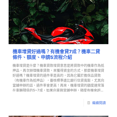
機車增貸好過嗎？有機會貸7成？機車二貸
條件、額度、申請5流程介紹
機車增貸是什麼？機車貸款增貸意思是將貸款中的機車作為抵
押品，再次辦理機車貸款，來獲得資金的方式，那麼機車增貸
好過嗎？機車增貸的過件率是高的，因為它屬於擔保品貸款
（有機車作為抵押品），審核標準遠比銀行信貸寬鬆，尤其向
當鋪申辦的話，過件率會更高！再來，機車增貸的額度通常落
在車輛殘值的5~7成，如果向東興當鋪申辦，額度有機會超
貸…
繼續閱讀