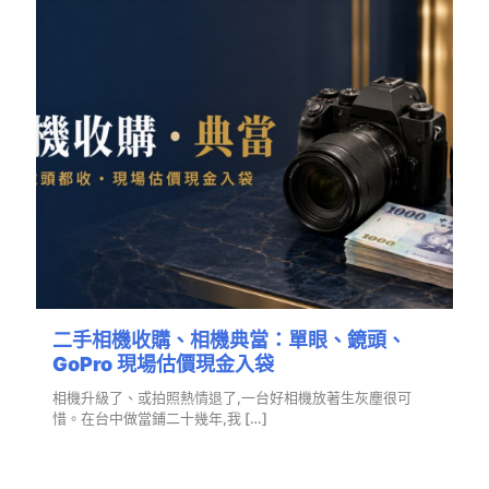
二手相機收購、相機典當：單眼、鏡頭、
GoPro 現場估價現金入袋
相機升級了、或拍照熱情退了,一台好相機放著生灰塵很可
惜。在台中做當鋪二十幾年,我
[…]