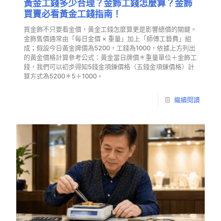
黃金工錢多少合理？金飾工錢怎麼算？金飾
買賣必看黃金工錢指南！
買金飾不只要看金價，黃金工錢怎麼算更是影響總價的關鍵。
金飾售價通常由「每日金價 × 重量」加上「師傅工藝費」組
成；假設今日黃金牌價為5200，工錢為1000，依據上方列出
的黃金價格計算參考公式：黃金當日牌價＊重量單位＋金飾工
錢，我們可以初步得知5錢金項鍊價格（五錢金項鍊價格）計
算方式為5200＊5＋1000。
繼續閱讀