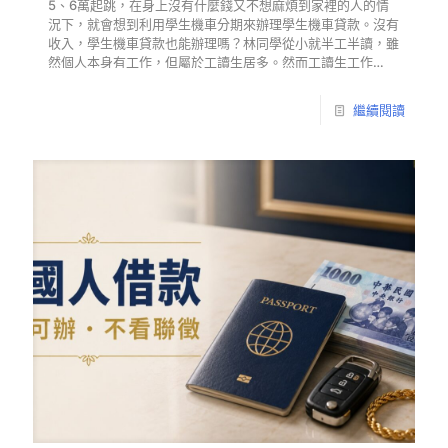
5、6萬起跳，在身上沒有什麼錢又不想麻煩到家裡的人的情
況下，就會想到利用學生機車分期來辦理學生機車貸款。沒有
收入，學生機車貸款也能辦理嗎？林同學從小就半工半讀，雖
然個人本身有工作，但屬於工讀生居多。然而工讀生工作…
繼續閱讀