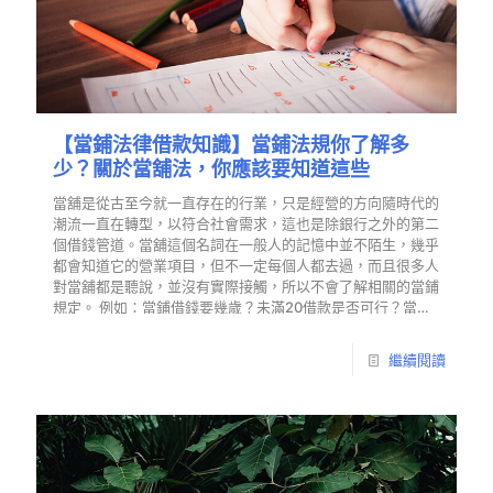
【當鋪法律借款知識】當鋪法規你了解多
少？關於當舖法，你應該要知道這些
當舖是從古至今就一直存在的行業，只是經營的方向隨時代的
潮流一直在轉型，以符合社會需求，這也是除銀行之外的第二
個借錢管道。當舖這個名詞在一般人的記憶中並不陌生，幾乎
都會知道它的營業項目，但不一定每個人都去過，而且很多人
對當舖都是聽說，並沒有實際接觸，所以不會了解相關的當鋪
規定。 例如：當鋪借錢要幾歲？未滿20借款是否可行？當鋪
收當什麼等等的。因此有資金需求的借款人，在決定要踏入台
中當鋪借錢之前，有幾件當舖借錢注意事項以及當鋪法規你一
繼續閱讀
定要知道。快跟著東興一起往下了解當舖法吧！