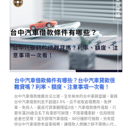
台中汽車借款條件有哪些？台中汽車貸款很
難貸嗎？利率、額度、注意事項一次看！
台中汽車借款推薦合法立案、全年無休的台中東興當舖。東興
台中汽車借款利息不超過2.5%，且不收取倉棧費用，免押
車、免保人、最高可貸車輛殘值2倍！汽車借款條件寬鬆，只
要年滿20歲且名下有車即可辦理，不限車種車齡，信用微瑕
疵者也受理！當天辦理汽車借錢，30分鐘即可撥款。另有提
供台中汽車借款免留車服務，讓借款人周轉之餘不需擔心代步
問題…