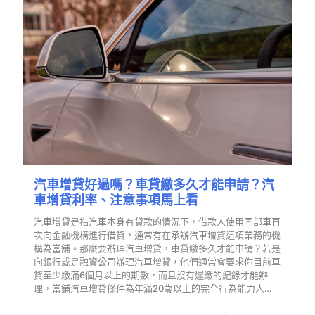
汽車增貸好過嗎？車貸繳多久才能申請？汽
車增貸利率、注意事項馬上看
汽車增貸是指汽車本身有貸款的情況下，借款人使用同部車再
次向金融機構進行借貸，通常有在承辦汽車增貸這項業務的機
構為當舖。那麼要辦理汽車增貸，車貸繳多久才能申請？若是
向銀行或是融資公司辦理汽車增貸，他們通常會要求你目前車
貸至少繳滿6個月以上的期數，而且沒有遲繳的紀錄才能辦
理，當鋪汽車增貸條件為年滿20歲以上的完全行為能力人…