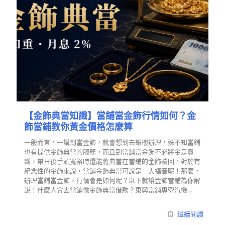
【金飾典當知識】當舖當金飾行情如何？金
飾當鋪教你黃金價格怎麼算
一般而言，一講到當金飾，就會想到去銀樓辦理，殊不知當鋪
也有提供金飾典當的服務，而且到當舖當金飾不必將金是賣
斷，帶日後手頭寬裕時還能將典當在當鋪的金飾贖回，對於有
紀念性的金飾來說，當舖金飾典當可說是一大福音呢！那麼，
辦理當鋪當金飾，行情會是如何呢？以下就讓金飾當鋪為你解
說！什麼人會去當鋪做金飾典當借款？東興當鋪專營汽機…
繼續閱讀