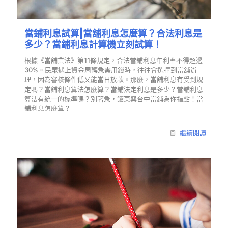
當鋪利息試算|當舖利息怎麼算？合法利息是
多少？當鋪利息計算機立刻試算！
根據《當舖業法》第11條規定，合法當鋪利息年利率不得超過
30%。民眾遇上資金周轉急需用錢時，往往會選擇到當舖辦
理，因為審核條件低又能當日放款。那麼，當舖利息有受到規
定嗎？當鋪利息算法怎麼算？當鋪法定利息是多少？當舖利息
算法有統一的標準嗎？別著急，讓東興台中當鋪為你指點！當
鋪利息怎麼算？
繼續閱讀