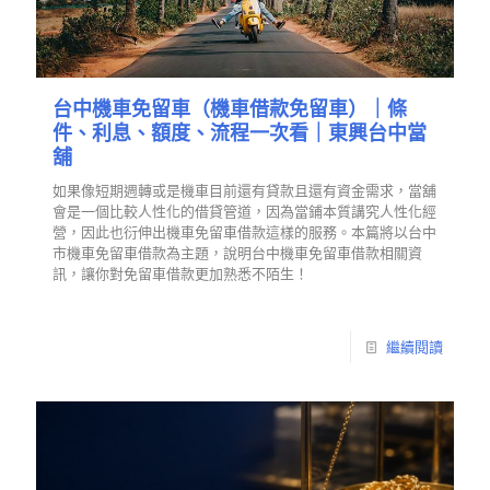
台中機車免留車（機車借款免留車）｜條
件、利息、額度、流程一次看｜東興台中當
舖
如果像短期週轉或是機車目前還有貸款且還有資金需求，當舖
會是一個比較人性化的借貸管道，因為當鋪本質講究人性化經
營，因此也衍伸出機車免留車借款這樣的服務。本篇將以台中
市機車免留車借款為主題，說明台中機車免留車借款相關資
訊，讓你對免留車借款更加熟悉不陌生！
繼續閱讀