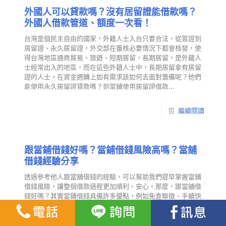
外國人可以貸款嗎？沒有居留證能借款嗎？
外國人借款管道、額度一次看！
台灣是個民主自由的國家，外籍人士入台只要合法，從簽證到
居留證、永久居留證，外交部在審核必要情況下都會核發，使
得台灣地區通商貿易、旅遊、短期居留，長期居留，是外籍人
士經常出入的地區，而在這些外籍人士中，長期居留拿有居留
證的人士，在資金週轉上如有需求該如何去面對籌備呢？他們
能使用永久居留證貸款嗎？到當鋪使用居留證借款...
繼續閱讀
跟當鋪借錢好嗎？當鋪借錢風險高嗎？當舖
借錢經驗分享
透過參考他人跟當舖借錢的經驗，可以幫助我們提早掌握當鋪
借錢風險，讓整個借款過程更加順利、安心。那麼，跟當舖借
錢好嗎？其實當鋪借錢具備許多優點，例如免查聯徵、手續快
速、最快一小時內放款，成為不少人短期資金周轉的重要選
擇。不過，當鋪借錢風險也不能忽視，像是利率、還款壓力與
典當物品的處理問題等，都需要特別注意。