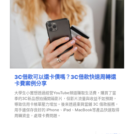
3C借款可以還卡債嗎？3C借款快速周轉還
卡費案例分享
大學生小竇想透過經營YouTube頻道賺取生活費，購買了當
季的3C新品想拍攝開箱影片，但影片流量與收益不如預期，
導致信用卡帳單壓力增加。後來透過東興當舖 3C 借款服務，
用手邊保存良好的 iPhone、iPad、MacBook等產品快速取得
周轉資金，處理卡費問題。