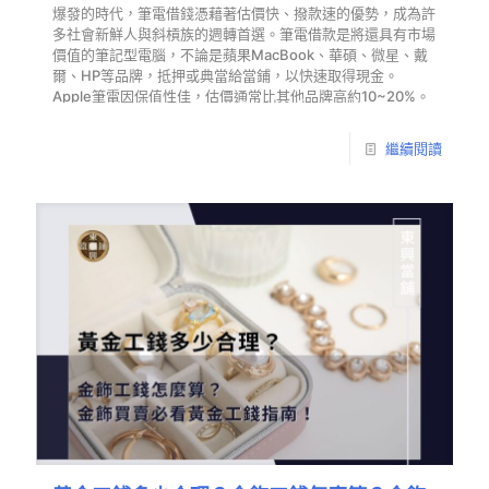
爆發的時代，筆電借錢憑藉著估價快、撥款速的優勢，成為許
多社會新鮮人與斜槓族的週轉首選。筆電借款是將還具有市場
價值的筆記型電腦，不論是蘋果MacBook、華碩、微星、戴
爾、HP等品牌，抵押或典當給當鋪，以快速取得現金。
Apple筆電因保值性佳，估價通常比其他品牌高約10~20%。
繼續閱讀