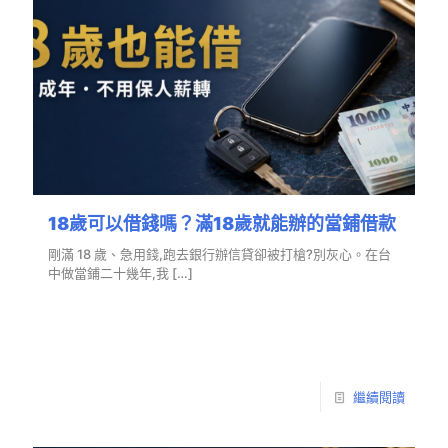
18歲可以借錢嗎？滿18歲就能辦的當鋪借款
剛滿 18 歲、急用錢,跑去銀行辦信貸卻被打槍?別灰心。在台
中做當鋪二十幾年,我
[…]
繼續閱讀