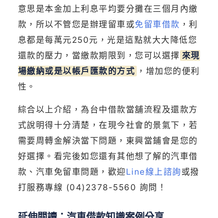
意思是本金加上利息平均要分攤在三個月內繳
款，所以不管您是辦理留車或
免留車借款
，利
息都是每萬元250元，光是這點就大大降低您
還款的壓力，當繳款期限到，您可以選擇
來現
場繳納或是以帳戶匯款的方式
，增加您的便利
性。
綜合以上介紹，為台中借款當舖流程及還款方
式說明得十分清楚，在現今社會的景氣下，若
需要周轉金解決當下問題，東興當鋪會是您的
好選擇。看完後如您還有其他想了解的汽車借
款、汽車免留車問題，歡迎
Line線上諮詢
或撥
打服務專線
(04)2378-5560
詢問！
延伸閱讀：汽車借款知識案例分享