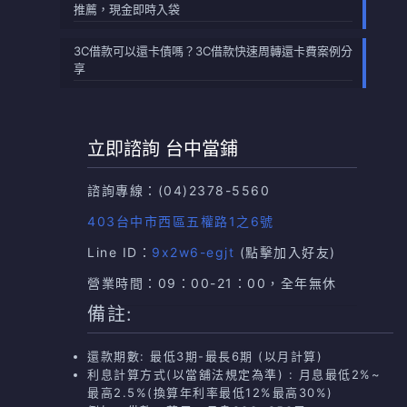
推薦，現金即時入袋
3C借款可以還卡債嗎？3C借款快速周轉還卡費案例分
享
立即諮詢 台中當鋪
諮詢專線：
(04)2378-5560
403台中市西區五權路1之6號
Line ID：
9x2w6-egjt
(點擊加入好友)
營業時間：09：00-21：00，全年無休
備註:
還款期數: 最低3期-最長6期 (以月計算)
利息計算方式(以當舖法規定為準) : 月息最低2%~
最高2.5%(換算年利率最低12%最高30%)