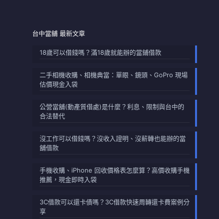
台中當舖 最新文章
18歲可以借錢嗎？滿18歲就能辦的當鋪借款
二手相機收購、相機典當：單眼、鏡頭、GoPro 現場
估價現金入袋
公營當舖(動產質借處)是什麼？利息、限制與台中的
合法替代
沒工作可以借錢嗎？沒收入證明、沒薪轉也能辦的當
舖借款
手機收購、iPhone 回收價格表怎麼算？高價收購手機
推薦，現金即時入袋
3C借款可以還卡債嗎？3C借款快速周轉還卡費案例分
享