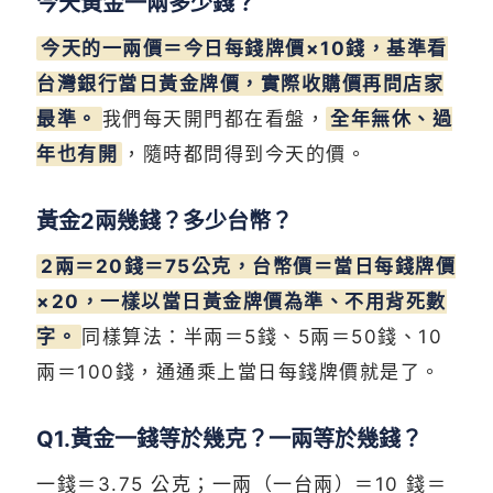
今天黃金一兩多少錢？
今天的一兩價＝今日每錢牌價×10錢，基準看
台灣銀行當日黃金牌價，實際收購價再問店家
最準。
我們每天開門都在看盤，
全年無休、過
年也有開
，隨時都問得到今天的價。
黃金2兩幾錢？多少台幣？
2兩＝20錢＝75公克，台幣價＝當日每錢牌價
×20，一樣以當日黃金牌價為準、不用背死數
字。
同樣算法：半兩＝5錢、5兩＝50錢、10
兩＝100錢，通通乘上當日每錢牌價就是了。
Q1.黃金一錢等於幾克？一兩等於幾錢？
一錢＝3.75 公克；一兩（一台兩）＝10 錢＝