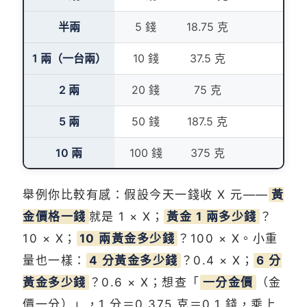
半兩
5 錢
18.75 克
5
1 兩（一台兩）
10 錢
37.5 克
1
2 兩
20 錢
75 克
2
5 兩
50 錢
187.5 克
5
10 兩
100 錢
375 克
10
舉例你比較有感：假設今天一錢收 X 元——
黃
金價格一錢
就是 1 × X；
黃金 1 兩多少錢
？
10 × X；
10 兩黃金多少錢
？100 × X。小重
量也一樣：
4 分黃金多少錢
？0.4 × X；
6 分
黃金多少錢
？0.6 × X；想查「
一分金價
（金
價一分）」，1 分＝0.375 克＝0.1 錢，乘上