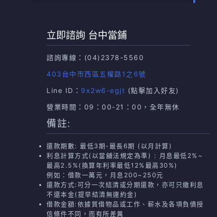
立即諮詢 台中當鋪
諮詢專線：
(04)2378-5560
403台中市西區五權路1之6號
Line ID：
9x2w6-egjt
(點擊加入好友)
營業時間：09：00-21：00，全年無休
備註:
還款期數: 最低3期-最長6期 (以月計算)
利息計算方式(以當舖法規定為準) : 月息最低2%~
最高2.5%(換算年利率最低12%最高30%)
例如：借款一萬元，月息200~250元
還款方式:可分一次結清或分期還款，亦可只繳利息
不還本金(提早結清無違約金)
借款金額:依據質借物品或工作、薪水及各項負債授
信條件不同，而有所差異