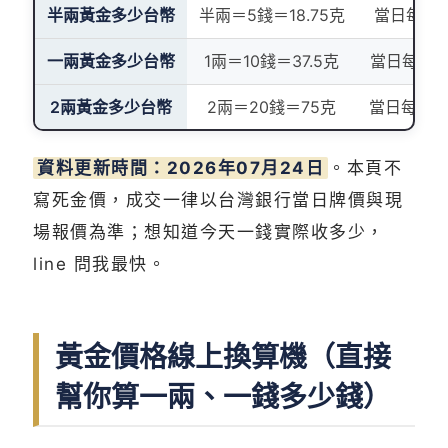
半兩黃金多少台幣
半兩＝5錢＝18.75克
當日每錢牌
一兩黃金多少台幣
1兩＝10錢＝37.5克
當日每錢牌價
2兩黃金多少台幣
2兩＝20錢＝75克
當日每錢牌價
資料更新時間：2026年07月24日
。本頁不
寫死金價，成交一律以台灣銀行當日牌價與現
場報價為準；想知道今天一錢實際收多少，
line 問我最快。
黃金價格線上換算機（直接
幫你算一兩、一錢多少錢）