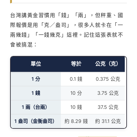
台灣講黃金習慣用「錢」「兩」，但秤重、國
際報價是用「克／盎司」，很多人就卡在「一
兩幾錢」「一錢幾克」這裡。記住這張表就不
會被搞混：
單位
等於
公克（克）
1 分
0.1 錢
0.375 公克
1 錢
10 分
3.75 公克
1 兩（台兩）
10 錢
37.5 公克
1 盎司（金衡盎司）
約 8.29 錢
約 31.1 公克