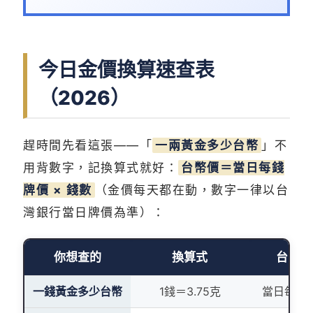
今日金價換算速查表
（2026）
趕時間先看這張——「
一兩黃金多少台幣
」不
用背數字，記換算式就好：
台幣價＝當日每錢
牌價 × 錢數
（金價每天都在動，數字一律以台
灣銀行當日牌價為準）：
你想查的
換算式
台幣怎
一錢黃金多少台幣
1錢＝3.75克
當日每錢牌