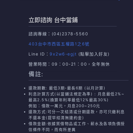
立即諮詢 台中當鋪
諮詢專線：
(04)2378-5560
403台中市西區五權路1之6號
Line ID：
9x2w6-egjt
(點擊加入好友)
營業時間：09：00-21：00，全年無休
備註:
還款期數: 最低3期-最長6期 (以月計算)
利息計算方式(以當舖法規定為準) : 月息最低2%~
最高2.5%(換算年利率最低12%最高30%)
例如：借款一萬元，月息200~250元
還款方式:可分一次結清或分期還款，亦可只繳利息
不還本金(提早結清無違約金)
借款金額:依據質借物品或工作、薪水及各項負債授
信條件不同，而有所差異