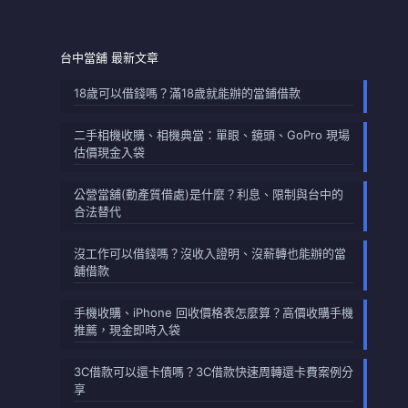
台中當舖 最新文章
18歲可以借錢嗎？滿18歲就能辦的當鋪借款
二手相機收購、相機典當：單眼、鏡頭、GoPro 現場
估價現金入袋
公營當舖(動產質借處)是什麼？利息、限制與台中的
合法替代
沒工作可以借錢嗎？沒收入證明、沒薪轉也能辦的當
舖借款
手機收購、iPhone 回收價格表怎麼算？高價收購手機
推薦，現金即時入袋
3C借款可以還卡債嗎？3C借款快速周轉還卡費案例分
享