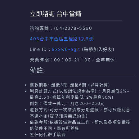
立即諮詢 台中當鋪
諮詢專線：
(04)2378-5560
403台中市西區五權路1之6號
Line ID：
9x2w6-egjt
(點擊加入好友)
營業時間：09：00-21：00，全年無休
備註:
還款期數: 最低3期-最長6期 (以月計算)
利息計算方式(以當舖法規定為準) : 月息最低2%~
最高2.5%(換算年利率最低12%最高30%)
例如：借款一萬元，月息200~250元
還款方式:可分一次結清或分期還款，亦可只繳利息
不還本金(提早結清無違約金)
借款金額:依據質借物品或工作、薪水及各項負債授
信條件不同，而有所差異
無任何代辦手續費