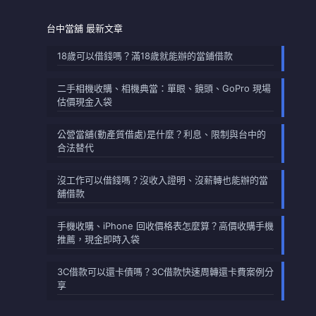
台中當舖 最新文章
18歲可以借錢嗎？滿18歲就能辦的當鋪借款
二手相機收購、相機典當：單眼、鏡頭、GoPro 現場
估價現金入袋
公營當舖(動產質借處)是什麼？利息、限制與台中的
合法替代
沒工作可以借錢嗎？沒收入證明、沒薪轉也能辦的當
舖借款
手機收購、iPhone 回收價格表怎麼算？高價收購手機
推薦，現金即時入袋
3C借款可以還卡債嗎？3C借款快速周轉還卡費案例分
享