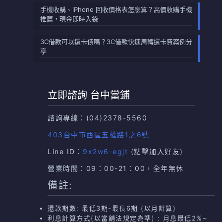
手機收購、iPhone 回收價格表怎麼算？高價收購手機
推薦，現金即時入袋
3C借款可以還卡債嗎？3C借款快速周轉還卡費案例分
享
立即諮詢 台中當鋪
諮詢專線：
(04)2378-5560
403台中市西區五權路1之6號
Line ID：
9x2w6-egjt
(點擊加入好友)
營業時間：09：00-21：00，全年無休
備註:
還款期數: 最低3期-最長6期 (以月計算)
利息計算方式(以當舖法規定為準) : 月息最低2%~