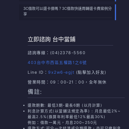
3C借款可以還卡債嗎？3C借款快速周轉還卡費案例分
享
立即諮詢 台中當鋪
諮詢專線：
(04)2378-5560
403台中市西區五權路1之6號
Line ID：
9x2w6-egjt
(點擊加入好友)
營業時間：09：00-21：00，全年無休
備註:
還款期數: 最低3期-最長6期 (以月計算)
利息計算方式(以當舖法規定為準) : 月息最低2%~
最高2.5%(換算年利率最低12%最高30%)
例如：借款一萬元，月息200~250元
還款方式:可分一次結清或分期還款，亦可只繳利息