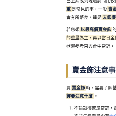
己上網或到現場詢問比較
重
是常見的事，一般
賣
會有所落差，這是
去銀樓
若您想
以最高價賣金飾
的重量為主，再以當日金
歡迎參考東興台中當鋪。
賣金飾注意事
買
賣金飾
時，需要了解
飾要注意什麼
。
不論銀樓或是當舖，