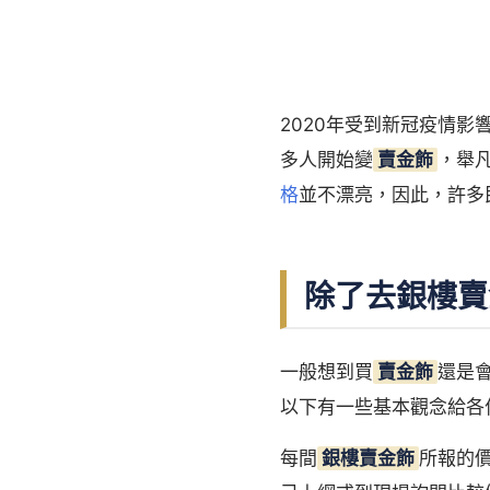
2020年受到新冠疫情影
多人開始變
賣金飾
，舉
格
並不漂亮，因此，許多
除了去銀樓賣
一般想到買
賣金飾
還是
以下有一些基本觀念給各
每間
銀樓賣金飾
所報的