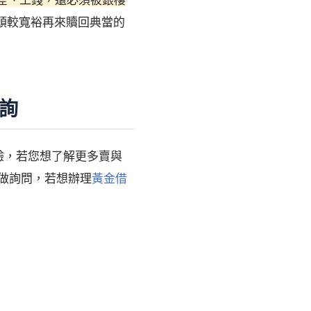
頭較寬裕再來贖回典當的
詢
驗，若您想了解更多賣與
做詢問，若想辦理
黃金借