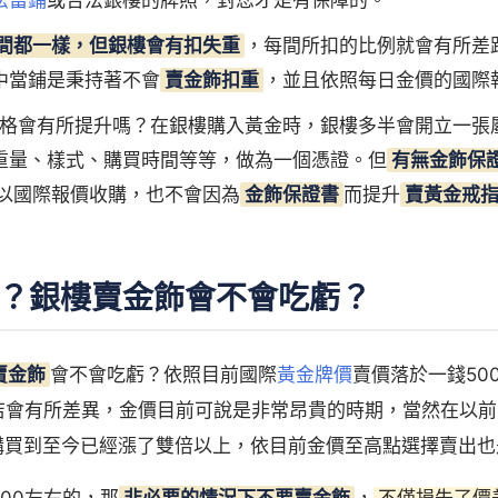
法當鋪
或合法銀樓的牌照，對您才是有保障的。
間都一樣，但銀樓會有扣失重
，每間所扣的比例就會有所差
中當鋪是秉持著不會
賣金飾扣重
，並且依照每日金價的國際
格會有所提升嗎？在銀樓購入黃金時，銀樓多半會開立一張
重量、樣式、購買時間等等，做為一個憑證。但
有無金飾保
以國際報價收購，也不會因為
金飾保證書
而提升
賣黃金戒
？銀樓賣金飾會不會吃虧？
賣金飾
會不會吃虧？依照目前國際
黃金牌價
賣價落於一錢500
間店會有所差異，金價目前可說是非常昂貴的時期，當然在以
時候購買到至今已經漲了雙倍以上，依目前金價至高點選擇賣出
00左右的，那
非必要的情況下不要賣金飾
，
不僅損失了價