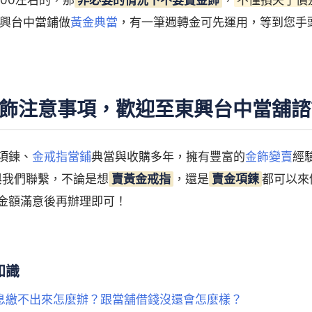
興台中當鋪做
黃金典當
，有一筆週轉金可先運用，等到您手
飾注意事項，歡迎至東興台中當舖諮
項鍊、
金戒指當鋪
典當與收購多年，擁有豐富的
金飾變賣
經
與我們聯繫，不論是想
賣黃金戒指
，還是
賣金項鍊
都可以來
金額滿意後再辦理即可！
知識
息繳不出來怎麼辦？跟當舖借錢沒還會怎麼樣？