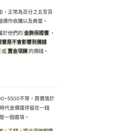
距，正常為百分之五至百
報價作收購以及典當。
屬於他們的
金飾保證書
，
證書是不會影響到價錢
指
或
賣金項鍊
的價錢。
0~5500不等，買價落於
前時代金價還停留在一錢
也是一個選項。
差、工錢，還必須被銀樓