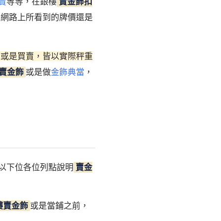
賣
等等，在銀樓
賣金飾扣
在網路上所看到的牌價還是
當或是買賣，皆以實際秤重
賣金飾
或是做
金飾典當
，
以下位各位列點說明
賣金
樓賣金飾
或是當鋪之前，