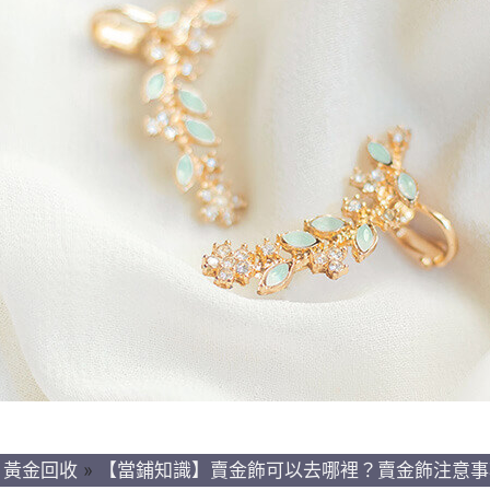
»
黃金回收
»
【當鋪知識】賣金飾可以去哪裡？賣金飾注意事