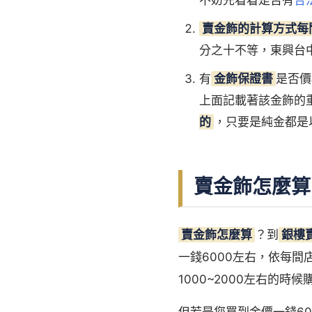
不妨先看看是否有
合
賣金飾的計算方式每
分之十不等，東興台
有
金飾保證書
是否價
上面記載著該金飾的
的
，只要是純金都是
賣金飾怎麼算
賣金飾怎麼算
？到
銀樓
一錢6000左右，依每
1000~2000左右的
但若是您買到金價一錢60