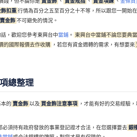
價錢，但不論你是
賣金飾
、
賣金戒指
、
賣金項鍊
、
金條買
金飾扣重
行情為百分之五至百分之十不等，所以跟您一開始
賣金飾
不可避免的情況。
的話，歡迎您參考東興台中
當鋪
。
東興台中當鋪不論您要典
價的國際報價去作收購
，若您有資金週轉的需求，有想要來
項總整理
基本的
賣金飾
以及
買金飾注意事項
，才能有好的交易經驗，
都必須持有政府發放的事業登記證才合法，在您選擇要去
銀