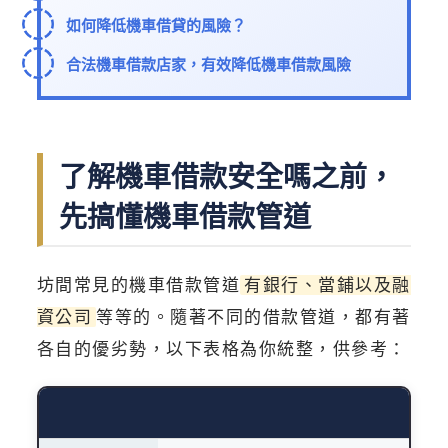
如何降低機車借貸的風險？
合法機車借款店家，有效降低機車借款風險
了解機車借款安全嗎之前，
先搞懂機車借款管道
坊間常見的機車借款管道
有銀行、當鋪以及融
資公司
等等的。隨著不同的借款管道，都有著
各自的優劣勢，以下表格為你統整，供參考：