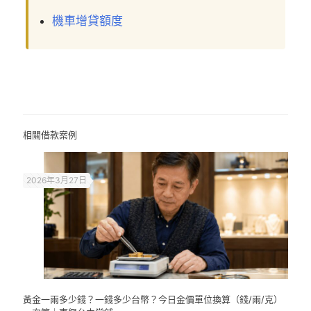
機車增貸額度
相關借款案例
2026年3月27日
黃金一兩多少錢？一錢多少台幣？今日金價單位換算（錢/兩/克）