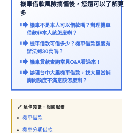
機車借款風險搞懂後，您還可以了解更
多
機車不是本人可以借款嗎？辦理機車
借款非本人該怎麼辦？
機車借款可借多少？機車借款額度有
辦法到30萬嗎？
機車貸款查詢常見Q&A看過來！
辦理台中大里機車借款，找大里當舖
詢問額度不滿意該怎麼辦？
🔗 延伸閱讀・相關服務
機車借款
機車分期借款