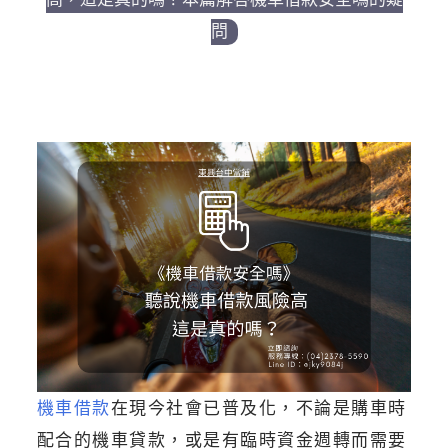
問
機車借款
在現今社會已普及化，不論是購車時
配合的機車貸款，或是有臨時資金週轉而需要