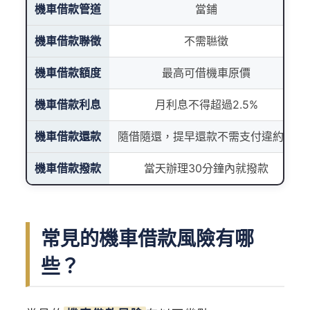
機車借款管道
當鋪
機車借款聯徵
不需聮徵
機車借款額度
最高可借機車原價
機車借款利息
月利息不得超過2.5%
機車借款還款
隨借隨還，提早還款不需支付違約金
機車借款撥款
當天辦理30分鐘內就撥款
常見的機車借款風險有哪
些？