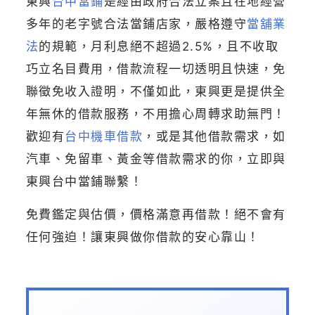
東興
台中當鋪
是經由政府合法立案且在地經營
多年的老字號合法當鋪店家，嚴格遵守
當舖業
法
的規範，月利息絕不超過2.5%，且不收取
巧立名目費用，借款流程一切透明且快速，免
聯徵免收入證明，不僅如此，東興更是提供全
年無休的借款服務，不用擔心周轉求助無門！
歡迎有
台中機車借款
，或是其他借款需求，如
汽車、免留車、黃金等借款需求的你，立即與
東興台中當鋪聯繫！
免費鑑定與估價，價格滿意再借款！絕不會有
任何強迫！讓東興做你借款的安心靠山！