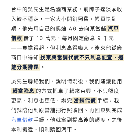
台中的吳先生是名酒商業務，前陣子逢淡季收
入較不穩定，一家大小開銷照舊，帳單快到
期，他先用自己的奧迪 A6 去向某當舖
汽車
借款
借了 10 萬元，每月固定繳息 9 千元
——負擔得起，但利息高得嚇人。後來他從廠
商口中得知
找東興當舖代償不只利息便宜、還
能分期攤還
。
吳先生聯絡我們、說明情況後，我們建議他用
轉當降息
的方式把車子轉來東興，不只額度
更高、利息也更低。辦完
當鋪代償
手續，我
們就陪他到原當舖把行照贖回、再回東興完成
汽車借款
手續，他就拿到提高後的額度，之後
本利攤還、順利贖回汽車。