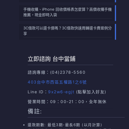
手機收購、iPhone 回收價格表怎麼算？高價收購手機
推薦，現金即時入袋
3C借款可以還卡債嗎？3C借款快速周轉還卡費案例分
享
立即諮詢 台中當鋪
諮詢專線：
(04)2378-5560
403台中市西區五權路1之6號
Line ID：
9x2w6-egjt
(點擊加入好友)
營業時間：09：00-21：00，全年無休
備註:
還款期數: 最低3期-最長6期 (以月計算)