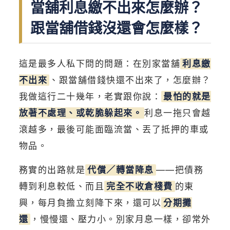
當舖利息繳不出來怎麼辦？
跟當舖借錢沒還會怎麼樣？
這是最多人私下問的問題：在別家當舖
利息繳
不出來
、跟當舖借錢快還不出來了，怎麼辦？
我做這行二十幾年，老實跟你說：
最怕的就是
放著不處理、或乾脆躲起來。
利息一拖只會越
滾越多，最後可能面臨流當、丟了抵押的車或
物品。
務實的出路就是
代償／轉當降息
——把債務
轉到利息較低、而且
完全不收倉棧費
的東
興，每月負擔立刻降下來，還可以
分期攤
還
，慢慢還、壓力小。別家月息一樣，卻常外