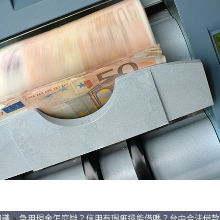
知識
»
急用現金怎麼辦？信用有瑕疵還能借嗎？台中合法借款