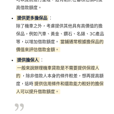
高借款額度。
提供更多擔保品
：
除了機車之外，考慮提供其他具有高價值的擔
保品，例如汽車、黃金、鑽石、名錶、3C產品
等，以增加借款額度。
當鋪通常根據擔保品的
價值來評估借款金額。
提供擔保人
：
一般來說辦理機車貸款是不需要提供保證人
的
，除非借款人本身的條件較差，想再提高額
度，這時
提供信用條件和還款能力較好的擔保
人可以提升借款額度。