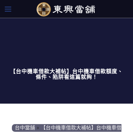
【台中機車借款大補帖】台中機車借款額度、
條件、陷阱看這篇就夠！
台中當舖
»
【台中機車借款大補帖】台中機車借