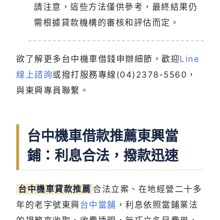
請注意，這些方法僅供參考，最終結果仍
需根據貸款機構的審核和評估而定。
欲了解更多台中機車借錢申辦細節，歡迎
Line
線上諮詢
或撥打服務專線
(04)2378-5560
，
與東興專員聯繫。
台中機車借款推薦東興當
鋪：利息合法，撥款迅速
台中機車貸款推薦
合法立案、在地經營二十多
年的老字號東興
台中當舖
，利息依照當鋪業法