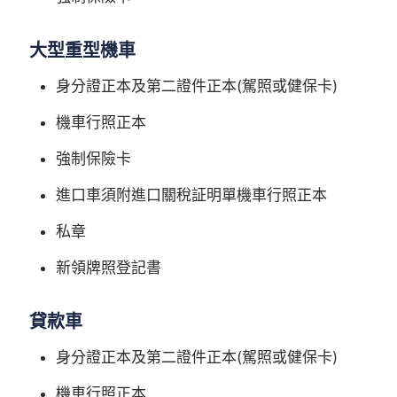
大型重型機車
身分證正本及第二證件正本(駕照或健保卡)
機車行照正本
強制保險卡
進口車須附進口關稅証明單機車行照正本
私章
新領牌照登記書
貸款車
身分證正本及第二證件正本(駕照或健保卡)
機車行照正本