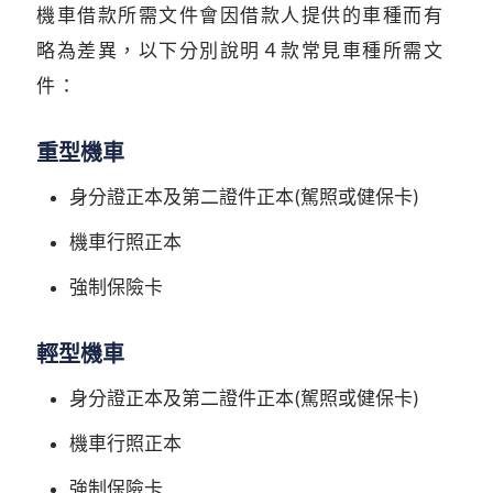
機車借款所需文件會因借款人提供的車種而有
略為差異，以下分別說明４款常見車種所需文
件：
重型機車
身分證正本及第二證件正本(駕照或健保卡)
機車行照正本
強制保險卡
輕型機車
身分證正本及第二證件正本(駕照或健保卡)
機車行照正本
強制保險卡