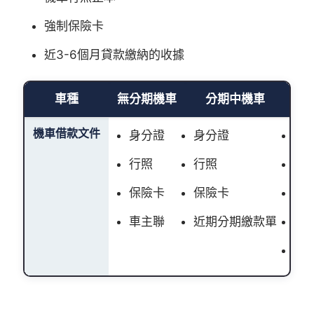
強制保險卡
近3-6個月貸款繳納的收據
車種
無分期機車
分期中機車
機車借款文件
身分證
身分證
身
行照
行照
行
保險卡
保險卡
保
車主聯
近期分期繳款單
營
公