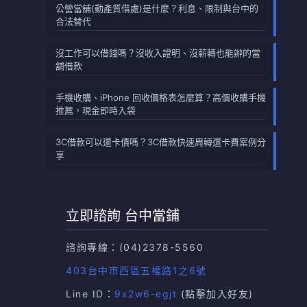
公營當舖(動產質借處)是什麼？利息、限制與台中的
合法替代
沒工作可以借錢嗎？沒收入證明、沒薪轉也能辦的當
舖借款
手機收購、iPhone 回收價格表怎麼算？高價收購手機
推薦，現金即時入袋
3C借款可以還卡債嗎？3C借款快速周轉還卡費案例分
享
立即諮詢 台中當鋪
諮詢專線：
(04)2378-5560
403台中市西區五權路1之6號
Line ID：
9x2w6-egjt
(點擊加入好友)