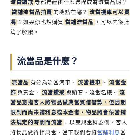
流當鑽戒
等都是經由什麼過程成為流當品呢？
當舖流當品拍賣
的地點在哪？
流當機車可以買
嗎
？如果你也想購買
當鋪流當品
，可以先從此
篇了解哦。
流當品是什麼？
流當品
有分為流當汽車、
流當機車
、
流當金
飾
與黃金、
流當鑽戒
與鑽石、流當名錶。
流
當品意指客人將物品做典當質借借款，但因期
限到而尚未補利息或本金者，物品將會依當鋪
法規定的時間而流當
。以東興當鋪為例，客人
將物品做質押典當，當下我們會將
當鋪利息
當