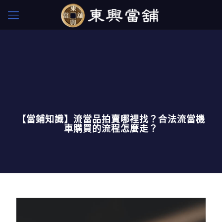
【當鋪知識】流當品拍賣哪裡找？合法流當機
車購買的流程怎麼走？