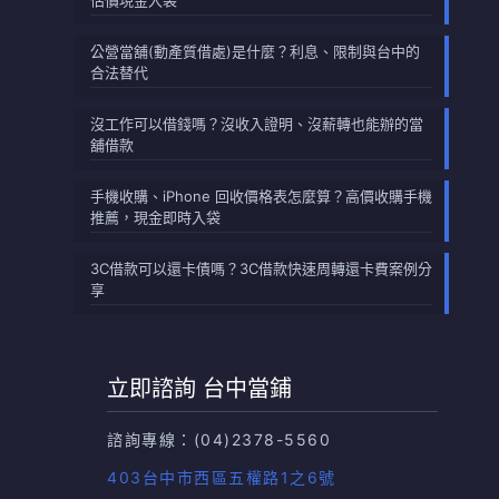
估價現金入袋
公營當舖(動產質借處)是什麼？利息、限制與台中的
合法替代
沒工作可以借錢嗎？沒收入證明、沒薪轉也能辦的當
舖借款
手機收購、iPhone 回收價格表怎麼算？高價收購手機
推薦，現金即時入袋
3C借款可以還卡債嗎？3C借款快速周轉還卡費案例分
享
立即諮詢 台中當鋪
諮詢專線：
(04)2378-5560
403台中市西區五權路1之6號