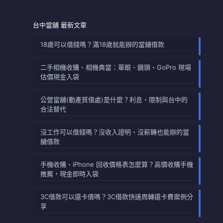
台中當舖 最新文章
18歲可以借錢嗎？滿18歲就能辦的當鋪借款
二手相機收購、相機典當：單眼、鏡頭、GoPro 現場
估價現金入袋
公營當舖(動產質借處)是什麼？利息、限制與台中的
合法替代
沒工作可以借錢嗎？沒收入證明、沒薪轉也能辦的當
舖借款
手機收購、iPhone 回收價格表怎麼算？高價收購手機
推薦，現金即時入袋
3C借款可以還卡債嗎？3C借款快速周轉還卡費案例分
享