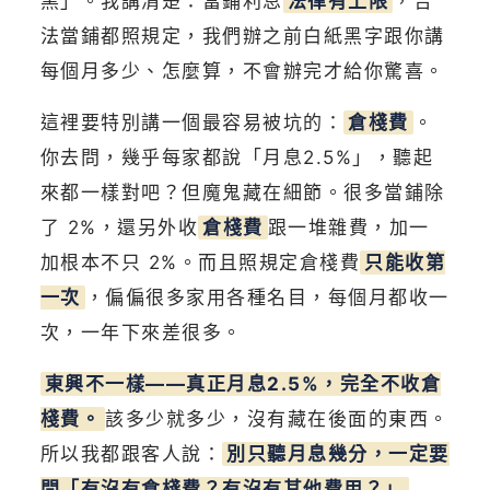
黑」。我講清楚：當鋪利息
法律有上限
，合
法當鋪都照規定，我們辦之前白紙黑字跟你講
每個月多少、怎麼算，不會辦完才給你驚喜。
這裡要特別講一個最容易被坑的：
倉棧費
。
你去問，幾乎每家都說「月息2.5%」，聽起
來都一樣對吧？但魔鬼藏在細節。很多當鋪除
了 2%，還另外收
倉棧費
跟一堆雜費，加一
加根本不只 2%。而且照規定倉棧費
只能收第
一次
，偏偏很多家用各種名目，每個月都收一
次，一年下來差很多。
東興不一樣——真正月息2.5%，完全不收倉
棧費。
該多少就多少，沒有藏在後面的東西。
所以我都跟客人說：
別只聽月息幾分，一定要
問「有沒有倉棧費？有沒有其他費用？」