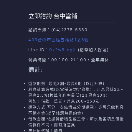
立即諮詢 台中當鋪
諮詢專線：
(04)2378-5560
403台中市西區五權路1之6號
Line ID：
9x2w6-egjt
(點擊加入好友)
營業時間：09：00-21：00，全年無休
備註:
還款期數: 最低3期-最長6期 (以月計算)
利息計算方式(以當舖法規定為準) : 月息最低2%~
最高2.5%(換算年利率最低12%最高30%)
例如：借款一萬元，月息200~250元
還款方式:可分一次結清或分期還款，亦可只繳利息
不還本金(提早結清無違約金)
借款金額:依據質借物品或工作、薪水及各項負債授
信條件不同，而有所差異
無任何代辦手續費