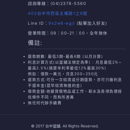
諮詢專線：
(04)2378-5560
403台中市西區五權路1之6號
Line ID：
9x2w6-egjt
(點擊加入好友)
營業時間：09：00-21：00，全年無休
備註:
還款期數: 最低3期-最長6期 (以月計算)
利息計算方式(以當舖法規定為準) : 月息最低2%~
最高2.5%(換算年利率最低12%最高30%)
例如：借款一萬元，月息200~250元
還款方式:可分一次結清或分期還款，亦可只繳利息
不還本金(提早結清無違約金)
借款金額:依據質借物品或工作、薪水及各項負債授
信條件不同，而有所差異
無任何代辦手續費
© 2017 台中當舖. All Rights Reserved.