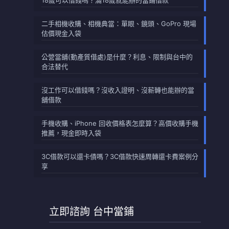
18歲可以借錢嗎？滿18歲就能辦的當鋪借款
二手相機收購、相機典當：單眼、鏡頭、GoPro 現場
估價現金入袋
公營當舖(動產質借處)是什麼？利息、限制與台中的
合法替代
沒工作可以借錢嗎？沒收入證明、沒薪轉也能辦的當
舖借款
手機收購、iPhone 回收價格表怎麼算？高價收購手機
推薦，現金即時入袋
3C借款可以還卡債嗎？3C借款快速周轉還卡費案例分
享
立即諮詢 台中當鋪