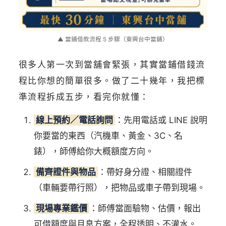
▲ 當鋪借款流程 5 步驟（東興台中當舖）
很多人第一次到當舖會緊張，其實當鋪借錢流
程比你想的簡單很多。做了二十幾年，我把標
準流程拆成五步，看完你就懂：
線上預約／電話詢問
：先用電話或 LINE 說明
你要當的東西（汽機車、黃金、3C、名
錶），師傅給你大概額度方向。
備齊證件與物品
：帶好身分證、相關證件
（車輛要帶行照），把物品或車子帶到現場。
現場專業鑑價
：師傅當面驗物、估價，報出
可借額度與月息方案，全程透明、不灌水。