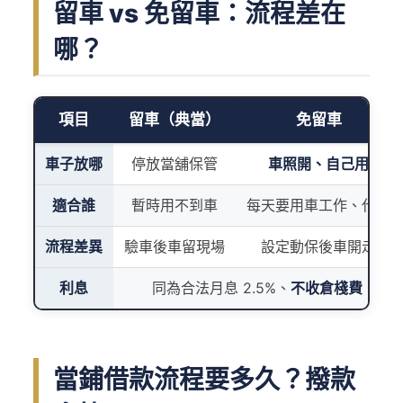
留車 vs 免留車：流程差在
哪？
項目
留車（典當）
免留車
車子放哪
停放當舖保管
車照開、自己用
適合誰
暫時用不到車
每天要用車工作、代步
流程差異
驗車後車留現場
設定動保後車開走
利息
同為合法月息 2.5%、
不收倉棧費
當鋪借款流程要多久？撥款