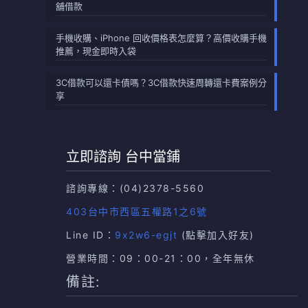
舖借款
手機收購、iPhone 回收價格表怎麼算？高價收購手機
推薦，現金即時入袋
3C借款可以還卡債嗎？3C借款快速周轉還卡費案例分
享
立即諮詢 台中當鋪
諮詢專線：
(04)2378-5560
403台中市西區五權路1之6號
Line ID：
9x2w6-egjt
(點擊加入好友)
營業時間：09：00-21：00，全年無休
備註: