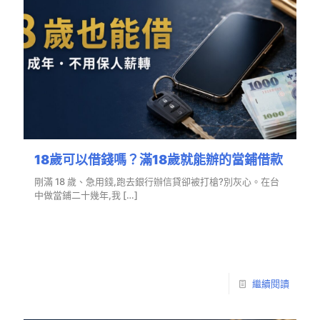
18歲可以借錢嗎？滿18歲就能辦的當鋪借款
剛滿 18 歲、急用錢,跑去銀行辦信貸卻被打槍?別灰心。在台
中做當鋪二十幾年,我
[…]
繼續閱讀