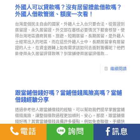
外國人可以貸款嗎？沒有居留證能借款嗎？
外國人借款管道、額度一次看！
台灣是個民主自由的國家，外籍人士入台只要合法，從簽證到
居留證、永久居留證，外交部在審核必要情況下都會核發，使
得台灣地區通商貿易、旅遊、短期居留，長期居留，是外籍人
士經常出入的地區，而在這些外籍人士中，長期居留拿有居留
證的人士，在資金週轉上如有需求該如何去面對籌備呢？他們
能使用永久居留證貸款嗎？到當鋪使用居留證借款...
繼續閱讀
跟當鋪借錢好嗎？當鋪借錢風險高嗎？當舖
借錢經驗分享
透過參考他人跟當舖借錢的經驗，可以幫助我們提早掌握當鋪
借錢風險，讓整個借款過程更加順利、安心。那麼，跟當舖借
錢好嗎？其實當鋪借錢具備許多優點，例如免查聯徵、手續快
速、最快一小時內放款，成為不少人短期資金周轉的重要選
擇。不過，當鋪借錢風險也不能忽視，像是利率、還款壓力與
典當物品的處理問題等，都需要特別注意。