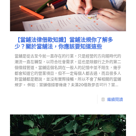
【當鋪法律借款知識】當鋪法規你了解多
少？關於當舖法，你應該要知道這些
當舖是從古至今就一直存在的行業，只是經營的方向隨時代的
潮流一直在轉型，以符合社會需求，這也是除銀行之外的第二
個借錢管道。當舖這個名詞在一般人的記憶中並不陌生，幾乎
都會知道它的營業項目，但不一定每個人都去過，而且很多人
對當舖都是聽說，並沒有實際接觸，所以不會了解相關的當鋪
規定。 例如：當鋪借錢要幾歲？未滿20借款是否可行？當鋪
收當什麼等等的。因此有資金需求的借款人，在決定要踏入台
中當鋪借錢之前，有幾件當舖借錢注意事項以及當鋪法規你一
繼續閱讀
定要知道。快跟著東興一起往下了解當舖法吧！