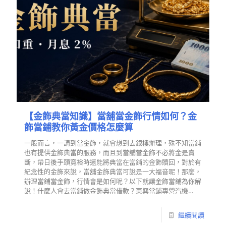
【金飾典當知識】當舖當金飾行情如何？金
飾當鋪教你黃金價格怎麼算
一般而言，一講到當金飾，就會想到去銀樓辦理，殊不知當鋪
也有提供金飾典當的服務，而且到當舖當金飾不必將金是賣
斷，帶日後手頭寬裕時還能將典當在當鋪的金飾贖回，對於有
紀念性的金飾來說，當舖金飾典當可說是一大福音呢！那麼，
辦理當鋪當金飾，行情會是如何呢？以下就讓金飾當鋪為你解
說！什麼人會去當鋪做金飾典當借款？東興當鋪專營汽機…
繼續閱讀