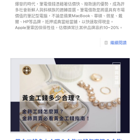
爆發的時代，筆電借錢憑藉著估價快、撥款速的優勢，成為許
多社會新鮮人與斜槓族的週轉首選。筆電借款是將還具有市場
價值的筆記型電腦，不論是蘋果MacBook、華碩、微星、戴
爾、HP等品牌，抵押或典當給當鋪，以快速取得現金。
Apple筆電因保值性佳，估價通常比其他品牌高約10~20%。
繼續閱讀