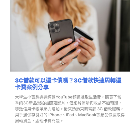
3C借款可以還卡債嗎？3C借款快速周轉還
卡費案例分享
大學生小竇想透過經營YouTube頻道賺取生活費，購買了當
季的3C新品想拍攝開箱影片，但影片流量與收益不如預期，
導致信用卡帳單壓力增加。後來透過東興當舖 3C 借款服務，
用手邊保存良好的 iPhone、iPad、MacBook等產品快速取得
周轉資金，處理卡費問題。