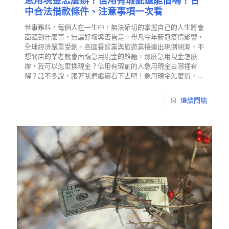
急用現金怎麼辦？信用有瑕疵還能借嗎？台
中合法借款條件、注意事項一次看
世事難料，每個人在一生中，無法確切的掌握自己的人生將會
面臨到什麼事，無論好壞與否皆是。舉凡今年新冠疫情影響，
全球經濟嚴重受創，各國餐飲業與旅遊業接連出現倒閉潮，不
想關店的業者就會面臨急用現金的難題，那麼急用現金怎麼
辦，我可以怎麼換現金？信用有瑕疵的人急用現金去哪裡有
解？話不多說，跟著我們繼續看下去吧！急用現金怎麼辦，
我…
繼續閱讀