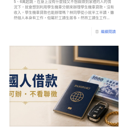
5、6萬起跳，在身上沒有什麼錢又不想麻煩到家裡的人的情
況下，就會想到利用學生機車分期來辦理學生機車貸款。沒有
收入，學生機車貸款也能辦理嗎？林同學從小就半工半讀，雖
然個人本身有工作，但屬於工讀生居多。然而工讀生工作…
繼續閱讀