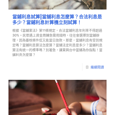
當鋪利息試算|當舖利息怎麼算？合法利息是
多少？當鋪利息計算機立刻試算！
根據《當舖業法》第11條規定，合法當鋪利息年利率不得超過
30%。民眾遇上資金周轉急需用錢時，往往會選擇到當舖辦
理，因為審核條件低又能當日放款。那麼，當舖利息有受到規
定嗎？當鋪利息算法怎麼算？當鋪法定利息是多少？當舖利息
算法有統一的標準嗎？別著急，讓東興台中當鋪為你指點！當
鋪利息怎麼算？
繼續閱讀