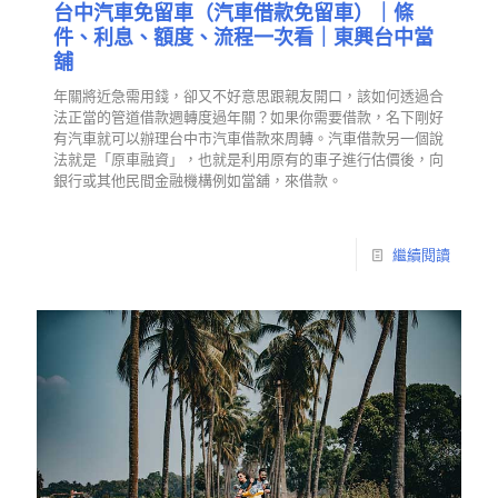
台中汽車免留車（汽車借款免留車）｜條
件、利息、額度、流程一次看｜東興台中當
舖
年關將近急需用錢，卻又不好意思跟親友開口，該如何透過合
法正當的管道借款週轉度過年關？如果你需要借款，名下剛好
有汽車就可以辦理台中市汽車借款來周轉。汽車借款另一個說
法就是「原車融資」，也就是利用原有的車子進行估價後，向
銀行或其他民間金融機構例如當舖，來借款。
繼續閱讀