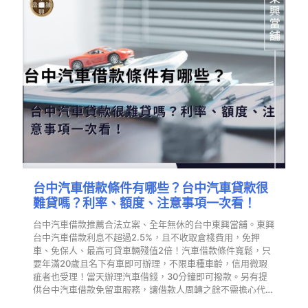
台中汽車借款條件有哪些？台中汽車貸款很
難貸嗎？利率、額度、注意事項一次看！
台中汽車借款推薦合法立案、全年無休的台中東興當舖。東興
台中汽車借款利息不超過2.5%，且不收取倉棧費用，免押
車、免保人、最高可貸車輛殘值2倍！汽車借款條件寬鬆，只
要年滿20歲且名下有車即可辦理，不限車種車齡，信用微瑕
疵者也受理！當天辦理汽車借錢，30分鐘即可撥款。另有提
供台中汽車借款免留車服務，讓借款人周轉之餘不需擔心代步
問題…