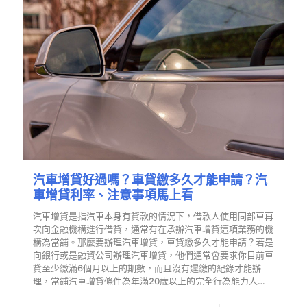
汽車增貸好過嗎？車貸繳多久才能申請？汽
車增貸利率、注意事項馬上看
汽車增貸是指汽車本身有貸款的情況下，借款人使用同部車再
次向金融機構進行借貸，通常有在承辦汽車增貸這項業務的機
構為當舖。那麼要辦理汽車增貸，車貸繳多久才能申請？若是
向銀行或是融資公司辦理汽車增貸，他們通常會要求你目前車
貸至少繳滿6個月以上的期數，而且沒有遲繳的紀錄才能辦
理，當鋪汽車增貸條件為年滿20歲以上的完全行為能力人…