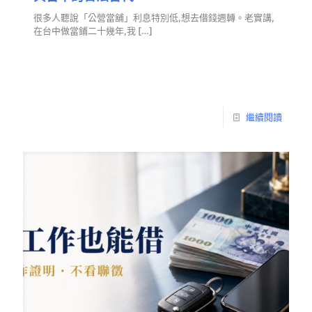
很多人聽說「公營當舖」利息特別低,想去借錢週轉。老實講,
在台中做當鋪二十幾年,我
[…]
繼續閱讀