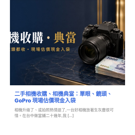
二手相機收購、相機典當：單眼、鏡頭、
GoPro 現場估價現金入袋
相機升級了、或拍照熱情退了,一台好相機放著生灰塵很可
惜。在台中做當鋪二十幾年,我
[…]