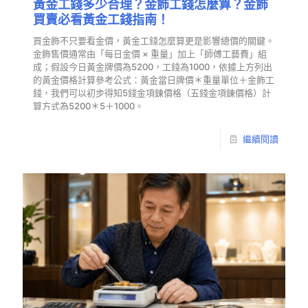
黃金工錢多少合理？金飾工錢怎麼算？金飾
買賣必看黃金工錢指南！
買金飾不只要看金價，黃金工錢怎麼算更是影響總價的關鍵。
金飾售價通常由「每日金價 × 重量」加上「師傅工藝費」組
成；假設今日黃金牌價為5200，工錢為1000，依據上方列出
的黃金價格計算參考公式：黃金當日牌價＊重量單位＋金飾工
錢，我們可以初步得知5錢金項鍊價格（五錢金項鍊價格）計
算方式為5200＊5＋1000。
繼續閱讀