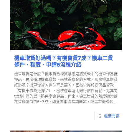
機車增貸好過嗎？有機會貸7成？機車二貸
條件、額度、申請5流程介紹
機車增貸是什麼？機車貸款增貸意思是將貸款中的機車作為抵
押品，再次辦理機車貸款，來獲得資金的方式，那麼機車增貸
好過嗎？機車增貸的過件率是高的，因為它屬於擔保品貸款
（有機車作為抵押品），審核標準遠比銀行信貸寬鬆，尤其向
當鋪申辦的話，過件率會更高！再來，機車增貸的額度通常落
在車輛殘值的5~7成，如果向東興當鋪申辦，額度有機會超
貸…
繼續閱讀