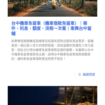
台中機車免留車（機車借款免留車）｜條
件、利息、額度、流程一次看｜東興台中當
舖
如果像短期週轉或是機車目前還有貸款且還有資金需求，當舖
會是一個比較人性化的借貸管道，因為當鋪本質講究人性化經
營，因此也衍伸出機車免留車借款這樣的服務。本篇將以台中
市機車免留車借款為主題，說明台中機車免留車借款相關資
訊，讓你對免留車借款更加熟悉不陌生！
繼續閱讀