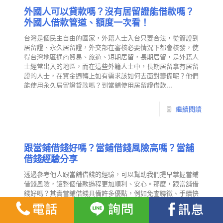
外國人可以貸款嗎？沒有居留證能借款嗎？
外國人借款管道、額度一次看！
台灣是個民主自由的國家，外籍人士入台只要合法，從簽證到
居留證、永久居留證，外交部在審核必要情況下都會核發，使
得台灣地區通商貿易、旅遊、短期居留，長期居留，是外籍人
士經常出入的地區，而在這些外籍人士中，長期居留拿有居留
證的人士，在資金週轉上如有需求該如何去面對籌備呢？他們
能使用永久居留證貸款嗎？到當鋪使用居留證借款...
繼續閱讀
跟當鋪借錢好嗎？當鋪借錢風險高嗎？當舖
借錢經驗分享
透過參考他人跟當舖借錢的經驗，可以幫助我們提早掌握當鋪
借錢風險，讓整個借款過程更加順利、安心。那麼，跟當舖借
錢好嗎？其實當鋪借錢具備許多優點，例如免查聯徵、手續快
速、最快一小時內放款，成為不少人短期資金周轉的重要選
擇。不過，當鋪借錢風險也不能忽視，像是利率、還款壓力與
典當物品的處理問題等，都需要特別注意。