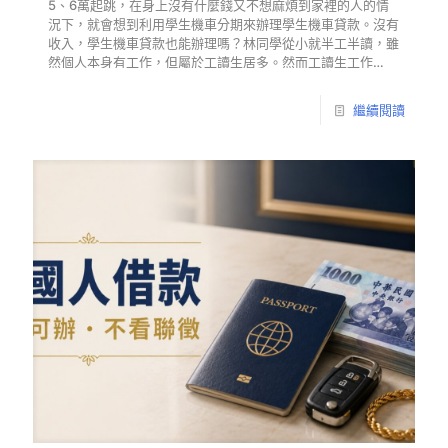
5、6萬起跳，在身上沒有什麼錢又不想麻煩到家裡的人的情
況下，就會想到利用學生機車分期來辦理學生機車貸款。沒有
收入，學生機車貸款也能辦理嗎？林同學從小就半工半讀，雖
然個人本身有工作，但屬於工讀生居多。然而工讀生工作…
繼續閱讀