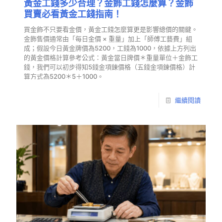
黃金工錢多少合理？金飾工錢怎麼算？金飾
買賣必看黃金工錢指南！
買金飾不只要看金價，黃金工錢怎麼算更是影響總價的關鍵。
金飾售價通常由「每日金價 × 重量」加上「師傅工藝費」組
成；假設今日黃金牌價為5200，工錢為1000，依據上方列出
的黃金價格計算參考公式：黃金當日牌價＊重量單位＋金飾工
錢，我們可以初步得知5錢金項鍊價格（五錢金項鍊價格）計
算方式為5200＊5＋1000。
繼續閱讀