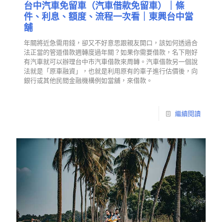
台中汽車免留車（汽車借款免留車）｜條
件、利息、額度、流程一次看｜東興台中當
舖
年關將近急需用錢，卻又不好意思跟親友開口，該如何透過合
法正當的管道借款週轉度過年關？如果你需要借款，名下剛好
有汽車就可以辦理台中市汽車借款來周轉。汽車借款另一個說
法就是「原車融資」，也就是利用原有的車子進行估價後，向
銀行或其他民間金融機構例如當舖，來借款。
繼續閱讀