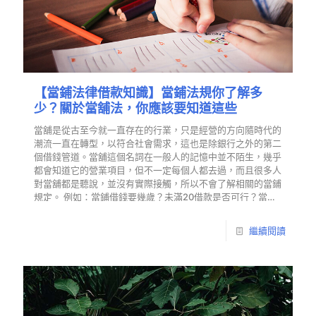
【當鋪法律借款知識】當鋪法規你了解多
少？關於當舖法，你應該要知道這些
當舖是從古至今就一直存在的行業，只是經營的方向隨時代的
潮流一直在轉型，以符合社會需求，這也是除銀行之外的第二
個借錢管道。當舖這個名詞在一般人的記憶中並不陌生，幾乎
都會知道它的營業項目，但不一定每個人都去過，而且很多人
對當舖都是聽說，並沒有實際接觸，所以不會了解相關的當鋪
規定。 例如：當鋪借錢要幾歲？未滿20借款是否可行？當鋪
收當什麼等等的。因此有資金需求的借款人，在決定要踏入台
中當鋪借錢之前，有幾件當舖借錢注意事項以及當鋪法規你一
繼續閱讀
定要知道。快跟著東興一起往下了解當舖法吧！