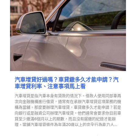
汽車增貸好過嗎？車貸繳多久才能申請？汽
車增貸利率、注意事項馬上看
汽車增貸是指汽車本身有貸款的情況下，借款人使用同部車再
次向金融機構進行借貸，通常有在承辦汽車增貸這項業務的機
構為當舖。那麼要辦理汽車增貸，車貸繳多久才能申請？若是
向銀行或是融資公司辦理汽車增貸，他們通常會要求你目前車
貸至少繳滿6個月以上的期數，而且沒有遲繳的紀錄才能辦
理，當鋪汽車增貸條件為年滿20歲以上的完全行為能力人…