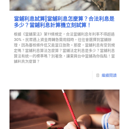
當鋪利息試算|當舖利息怎麼算？合法利息是
多少？當鋪利息計算機立刻試算！
根據《當舖業法》第11條規定，合法當鋪利息年利率不得超過
30%。民眾遇上資金周轉急需用錢時，往往會選擇到當舖辦
理，因為審核條件低又能當日放款。那麼，當舖利息有受到規
定嗎？當鋪利息算法怎麼算？當鋪法定利息是多少？當舖利息
算法有統一的標準嗎？別著急，讓東興台中當鋪為你指點！當
鋪利息怎麼算？
繼續閱讀