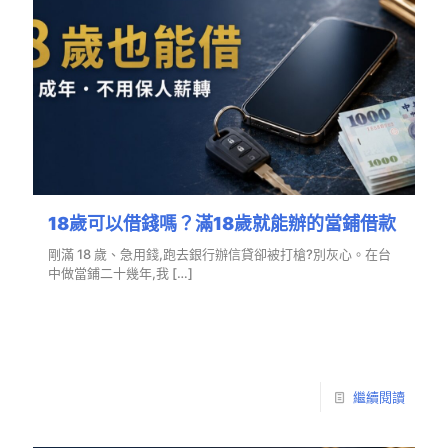
18歲可以借錢嗎？滿18歲就能辦的當鋪借款
剛滿 18 歲、急用錢,跑去銀行辦信貸卻被打槍?別灰心。在台
中做當鋪二十幾年,我
[…]
繼續閱讀