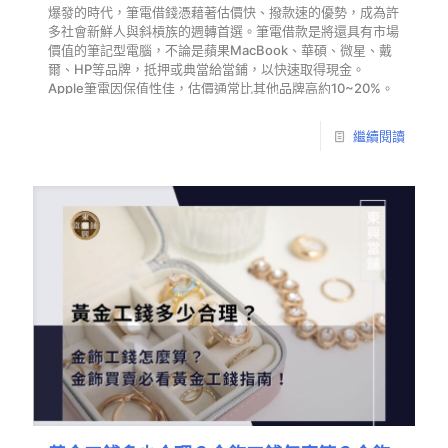
爆發的時代，筆電借錢憑藉著估價快、撥款速的優勢，成為許
多社會新鮮人與斜槓族的週轉首選。筆電借款是將還具有市場
價值的筆記型電腦，不論是蘋果MacBook、華碩、微星、戴
爾、HP等品牌，抵押或典當給當鋪，以快速取得現金。
Apple筆電因保值性佳，估價通常比其他品牌高約10~20%。
繼續閱讀