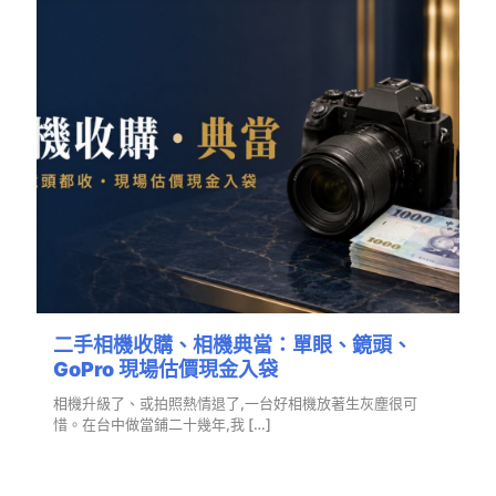
二手相機收購、相機典當：單眼、鏡頭、
GoPro 現場估價現金入袋
相機升級了、或拍照熱情退了,一台好相機放著生灰塵很可
惜。在台中做當鋪二十幾年,我
[…]