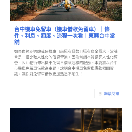
台中機車免留車（機車借款免留車）｜條
件、利息、額度、流程一次看｜東興台中當
舖
如果像短期週轉或是機車目前還有貸款且還有資金需求，當舖
會是一個比較人性化的借貸管道，因為當鋪本質講究人性化經
營，因此也衍伸出機車免留車借款這樣的服務。本篇將以台中
市機車免留車借款為主題，說明台中機車免留車借款相關資
訊，讓你對免留車借款更加熟悉不陌生！
繼續閱讀