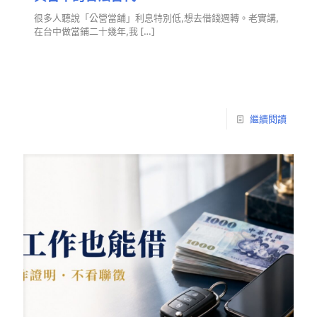
很多人聽說「公營當舖」利息特別低,想去借錢週轉。老實講,
在台中做當鋪二十幾年,我
[…]
繼續閱讀