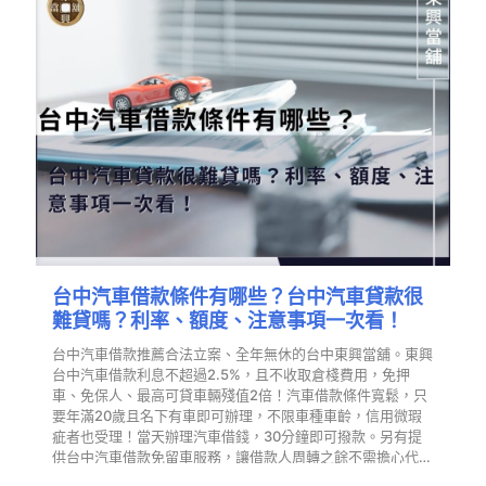
台中汽車借款條件有哪些？台中汽車貸款很
難貸嗎？利率、額度、注意事項一次看！
台中汽車借款推薦合法立案、全年無休的台中東興當舖。東興
台中汽車借款利息不超過2.5%，且不收取倉棧費用，免押
車、免保人、最高可貸車輛殘值2倍！汽車借款條件寬鬆，只
要年滿20歲且名下有車即可辦理，不限車種車齡，信用微瑕
疵者也受理！當天辦理汽車借錢，30分鐘即可撥款。另有提
供台中汽車借款免留車服務，讓借款人周轉之餘不需擔心代步
問題…