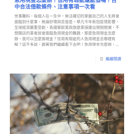
急用現金怎麼辦？信用有瑕疵還能借嗎？台
中合法借款條件、注意事項一次看
世事難料，每個人在一生中，無法確切的掌握自己的人生將會
面臨到什麼事，無論好壞與否皆是。舉凡今年新冠疫情影響，
全球經濟嚴重受創，各國餐飲業與旅遊業接連出現倒閉潮，不
想關店的業者就會面臨急用現金的難題，那麼急用現金怎麼
辦，我可以怎麼換現金？信用有瑕疵的人急用現金去哪裡有
解？話不多說，跟著我們繼續看下去吧！急用現金怎麼辦，
我…
繼續閱讀