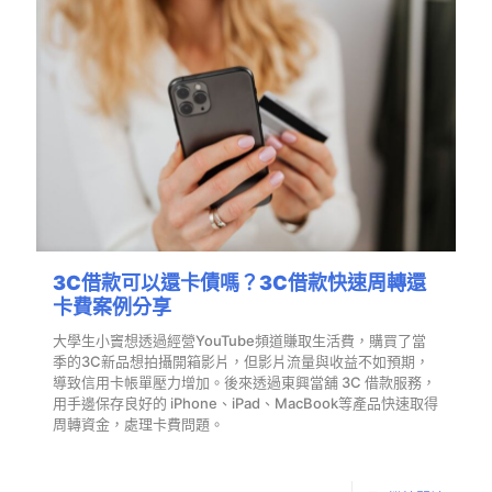
3C借款可以還卡債嗎？3C借款快速周轉還
卡費案例分享
大學生小竇想透過經營YouTube頻道賺取生活費，購買了當
季的3C新品想拍攝開箱影片，但影片流量與收益不如預期，
導致信用卡帳單壓力增加。後來透過東興當舖 3C 借款服務，
用手邊保存良好的 iPhone、iPad、MacBook等產品快速取得
周轉資金，處理卡費問題。