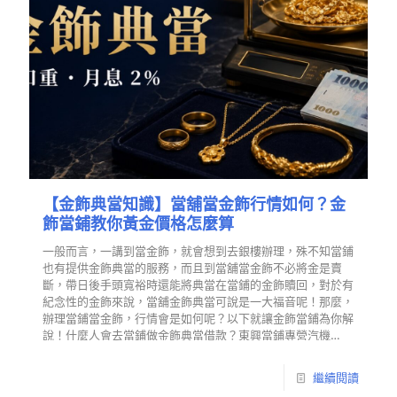
【金飾典當知識】當舖當金飾行情如何？金
飾當鋪教你黃金價格怎麼算
一般而言，一講到當金飾，就會想到去銀樓辦理，殊不知當鋪
也有提供金飾典當的服務，而且到當舖當金飾不必將金是賣
斷，帶日後手頭寬裕時還能將典當在當鋪的金飾贖回，對於有
紀念性的金飾來說，當舖金飾典當可說是一大福音呢！那麼，
辦理當鋪當金飾，行情會是如何呢？以下就讓金飾當鋪為你解
說！什麼人會去當鋪做金飾典當借款？東興當鋪專營汽機…
繼續閱讀