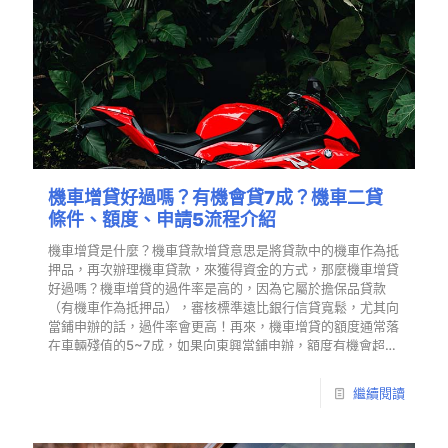
機車增貸好過嗎？有機會貸7成？機車二貸
條件、額度、申請5流程介紹
機車增貸是什麼？機車貸款增貸意思是將貸款中的機車作為抵
押品，再次辦理機車貸款，來獲得資金的方式，那麼機車增貸
好過嗎？機車增貸的過件率是高的，因為它屬於擔保品貸款
（有機車作為抵押品），審核標準遠比銀行信貸寬鬆，尤其向
當鋪申辦的話，過件率會更高！再來，機車增貸的額度通常落
在車輛殘值的5~7成，如果向東興當鋪申辦，額度有機會超
貸…
繼續閱讀