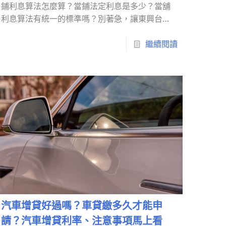
鋪利息算法怎麼算？當鋪法定利息是多少？當舖
利息算法有統一的標準嗎？別著急，讓東興台中
當鋪為你指點！當鋪利息怎麼算？
繼續閱讀
汽車增貸好過嗎？車貸繳多久才能申
請？汽車增貸利率、注意事項馬上看