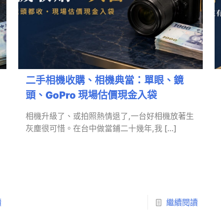
二手相機收購、相機典當：單眼、鏡
頭、GoPro 現場估價現金入袋
相機升級了、或拍照熱情退了,一台好相機放著生
灰塵很可惜。在台中做當鋪二十幾年,我
[…]
讀
繼續閱讀