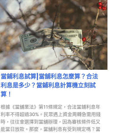
當鋪利息試算|當舖利息怎麼算？合法
利息是多少？當鋪利息計算機立刻試
算！
根據《當舖業法》第11條規定，合法當鋪利息年
利率不得超過30%。民眾遇上資金周轉急需用錢
時，往往會選擇到當舖辦理，因為審核條件低又
能當日放款。那麼，當舖利息有受到規定嗎？當