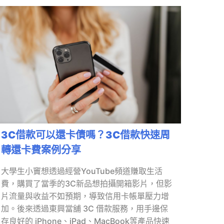
3C借款可以還卡債嗎？3C借款快速周
轉還卡費案例分享
大學生小竇想透過經營YouTube頻道賺取生活
費，購買了當季的3C新品想拍攝開箱影片，但影
片流量與收益不如預期，導致信用卡帳單壓力增
加。後來透過東興當舖 3C 借款服務，用手邊保
存良好的 iPhone、iPad、MacBook等產品快速