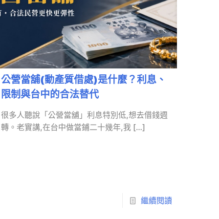
公營當舖(動產質借處)是什麼？利息、
限制與台中的合法替代
很多人聽說「公營當舖」利息特別低,想去借錢週
轉。老實講,在台中做當鋪二十幾年,我
[…]
繼續閱讀