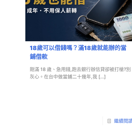
18歲可以借錢嗎？滿18歲就能辦的當
鋪借款
剛滿 18 歲、急用錢,跑去銀行辦信貸卻被打槍?別
灰心。在台中做當鋪二十幾年,我
[…]
繼續閱