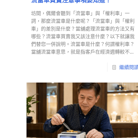
流當車買賣注意事項要知道！
坊間，偶爾會聽到「流當車」與「權利車」一
詞，那麼流當車是什麼呢？「流當車」與「權利
車」的差別是什麼？當舖處理流當車的方法又有
哪些？流當車買賣我又該注意什麼？以下就讓我
們替您一併說明。流當車是什麼？何謂權利車？
當舖流當車意思，就是指客戶在經濟週轉較不順
利下，選擇以汽車來當鋪做汽車借款，而在當舖
又連續三個月沒有繳交利息…
繼續閱