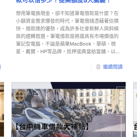
款可以借多少？提高額度5大關鍵！
想用筆電換現金，卻不知道筆電借款是什麼？在
小額資金需求爆發的時代，筆電借錢憑藉著估價
快、撥款速的優勢，成為許多社會新鮮人與斜槓
族的週轉首選。筆電借款是將還具有市場價值的
筆記型電腦，不論是蘋果MacBook、華碩、微
星、戴爾、HP等品牌，抵押或典當給當鋪，以快
速取得現金。Apple筆電因保值性佳，估價通常
讀
比其他品牌高約10~20%。
繼續閱讀