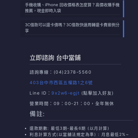
手機收購、iPhone 回收價格表怎麼算？高價收購手機
推薦，現金即時入袋
3C借款可以還卡債嗎？3C借款快速周轉還卡費案例分
享
立即諮詢 台中當鋪
諮詢專線：
(04)2378-5560
403台中市西區五權路1之6號
Line ID：
9x2w6-egjt
(點擊加入好友)
營業時間：09：00-21：00，全年無休
備註:
還款期數: 最低3期-最長6期 (以月計算)
利息計算方式(以當舖法規定為準) : 月息最低2%~