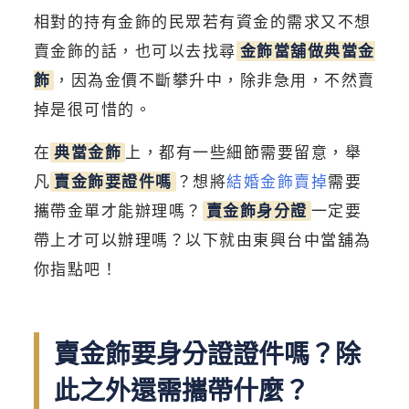
相對的持有金飾的民眾若有資金的需求又不想
賣金飾的話，也可以去找尋
金飾當舖做典當金
飾
，因為金價不斷攀升中，除非急用，不然賣
掉是很可惜的。
在
典當金飾
上，都有一些細節需要留意，舉
凡
賣金飾要證件嗎
？想將
結婚金飾賣掉
需要
攜帶金單才能辦理嗎？
賣金飾身分證
一定要
帶上才可以辦理嗎？以下就由東興台中當舖為
你指點吧！
賣金飾要身分證證件嗎？除
此之外還需攜帶什麼？