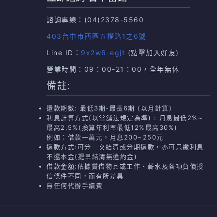
諮詢專線：
(04)2378-5560
403台中市西區五權路1之6號
Line ID：
9x2w6-egjt
(點擊加入好友)
營業時間：09：00-21：00，全年無休
備註:
還款期數: 最低3期-最長6期 (以月計算)
利息計算方式(以當舖法規定為準) : 月息最低2%~
最高2.5%(換算年利率最低12%最高30%)
例如：借款一萬元，月息200~250元
還款方式:可分一次結清或分期還款，亦可只繳利息
不還本金(提早結清無違約金)
借款金額:依據質借物品或工作、薪水及各項負債授
信條件不同，而有所差異
無任何代辦手續費