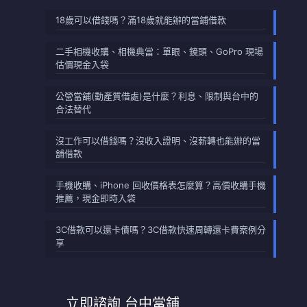
18歲可以借錢嗎？滿18歲就能辦的當鋪借款
二手相機收購、相機典當：單眼、鏡頭、GoPro 現場
估價現金入袋
公營當舖(動產質借處)是什麼？利息、限制與台中的
合法替代
沒工作可以借錢嗎？沒收入證明、沒薪轉也能辦的當
舖借款
手機收購、iPhone 回收價格表怎麼算？高價收購手機
推薦，現金即時入袋
3C借款可以還卡債嗎？3C借款快速周轉還卡費案例分
享
立即諮詢 台中當鋪